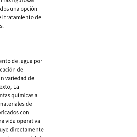
 las rigurosas
idos una opción
del tratamiento de
s.
iento del agua por
icación de
an variedad de
exto, La
ntas químicas a
materiales de
bricados con
na vida operativa
ibuye directamente