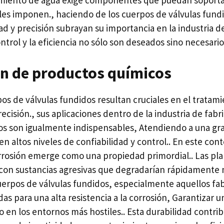
miento de agua exige componentes que puedan soportar
 les imponen., haciendo de los cuerpos de válvulas fund
dad y precisión subrayan su importancia en la industria 
ntrol y la eficiencia no sólo son deseados sino necesario
ón de productos químicos
os de válvulas fundidos resultan cruciales en el tratam
recisión., sus aplicaciones dentro de la industria de fabr
s son igualmente indispensables, Atendiendo a una gr
n altos niveles de confiabilidad y control.. En este cont
corrosión emerge como una propiedad primordial.. Las pla
on sustancias agresivas que degradarían rápidamente 
uerpos de válvulas fundidos, especialmente aquellos fa
as para una alta resistencia a la corrosión, Garantizar u
o en los entornos más hostiles.. Esta durabilidad contr