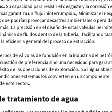
s.. Su capacidad para resistir el desgaste y la corrosión
as garantiza un flujo ininterrumpido., Minimizar el ries
as que podrían provocar desastres ambientales o pérdida
demás, La precisión en el diseño de estas válvulas permit
inámica de fluidos dentro de la tubería., facilitando tas
la eficiencia general del proceso de extracción.
rpos de válvulas de fundición en la industria del petról
uestión de preferencia sino una necesidad para garanti
 éxito de las operaciones de exploración.. Su inigualable 
ondiciones extremas los convierten en un componente 
de este sector..
de tratamiento de agua
a y eficiencia, Los cuerpos de válvulas de fundición son