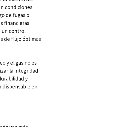
 en condiciones
go de fugas o
s financieras
e un control
as de flujo óptimas
eo y el gas no es
zar la integridad
durabilidad y
indispensable en
 cada vez más