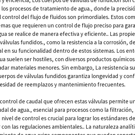
los procesos de tratamiento de agua., donde la precisió
l control del flujo de fluidos son primordiales. Estos c
emas que requieren un control de flujo preciso para gara
ua se realice de manera efectiva y eficiente.. Las prop
 válvulas fundidos., como la resistencia a la corrosión,
 en su funcionalidad dentro de estos sistemas. Los en
ua suelen ser hostiles, con diversos productos químicos
dar materiales menores. Sin embargo, La resistencia sup
uerpos de válvulas fundidos garantiza longevidad y confi
cesidad de reemplazos y mantenimiento frecuentes.
 control de caudal que ofrecen estas válvulas permite u
dal de agua., esencial para procesos como la filtración
 nivel de control es crucial para lograr los estándares 
 con las regulaciones ambientales.. La naturaleza analíti