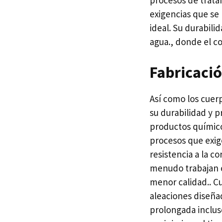
procesos de trata
exigencias que se
ideal. Su durabili
agua., donde el co
Fabricaci
Así como los cuerp
su durabilidad y p
productos químico
procesos que exige
resistencia a la 
menudo trabajan c
menor calidad.. C
aleaciones diseñad
prolongada inclus