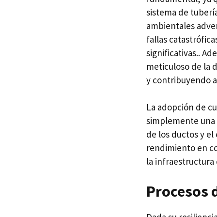
sistema de tubería
ambientales advers
fallas catastrófic
significativas.. A
meticuloso de la d
y contribuyendo a 
La adopción de cue
simplemente una c
de los ductos y el
rendimiento en c
la infraestructura 
Procesos 
Dada su resilienci