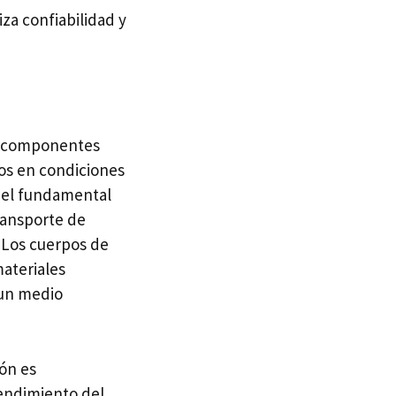
za confiabilidad y
on componentes
dos en condiciones
pel fundamental
transporte de
. Los cuerpos de
materiales
 un medio
ón es
rendimiento del