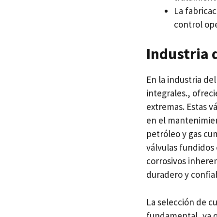
La fabricac
control ope
Industria 
En la industria d
integrales., ofrec
extremas. Estas 
en el mantenimient
petróleo y gas cum
válvulas fundidos 
corrosivos inhere
duradero y confiab
La selección de c
fundamental, ya qu