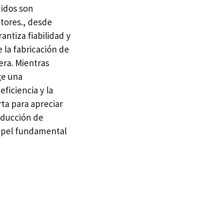
didos son
tores., desde
antiza fiabilidad y
 la fabricación de
era. Mientras
ge una
ficiencia y la
rta para apreciar
oducción de
papel fundamental