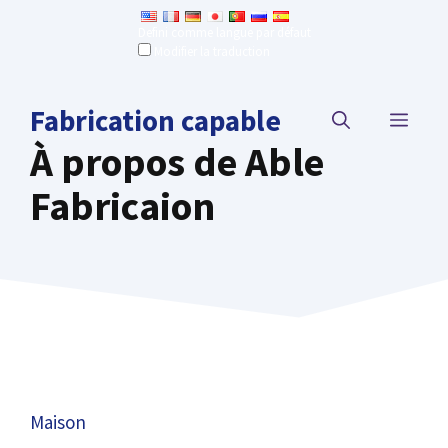
Aller
Defini comme langue par défaut
au
Modifier la traduction
contenu
Fabrication capable
MEN
À propos de Able
Fabricaion
Maison