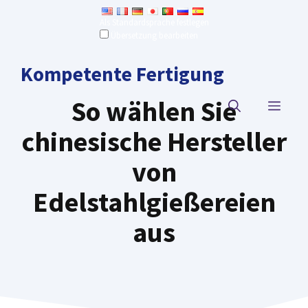
Zum
Als Standardsprache festlegen
Inhalt
Übersetzung bearbeiten
springen
Kompetente Fertigung
So wählen Sie
SPEI
chinesische Hersteller
von
Edelstahlgießereien
aus