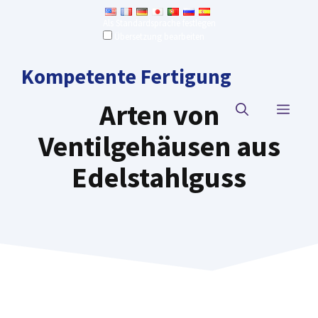
Zum
Als Standardsprache festlegen
Inhalt
Übersetzung bearbeiten
springen
Kompetente Fertigung
Arten von
SPEI
Ventilgehäusen aus
Edelstahlguss