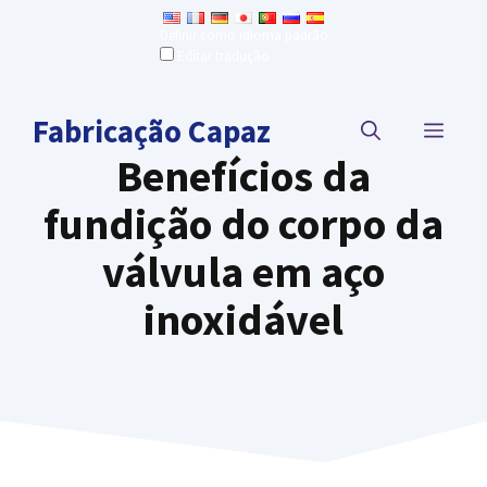
Ir
Definir como idioma padrão
para
Editar tradução
o
conteúdo
Fabricação Capaz
CARD
Benefícios da
fundição do corpo da
válvula em aço
inoxidável