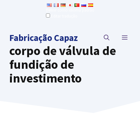
Ir
Definir como idioma padrão
para
Editar tradução
o
conteúdo
Fabricação Capaz
CARD
corpo de válvula de
fundição de
investimento