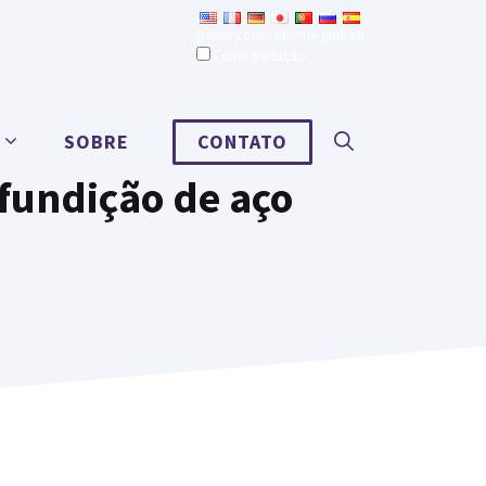
Definir como idioma padrão
Editar tradução
SOBRE
CONTATO
 fundição de aço