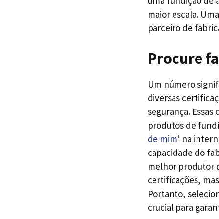
uma fundição de a
maior escala. Uma
parceiro de fabric
Procure fa
Um número signif
diversas certific
segurança. Essas 
produtos de fundiç
de mim
‘ na inter
capacidade do fab
melhor produtor d
certificações, ma
Portanto, selecion
crucial para garan