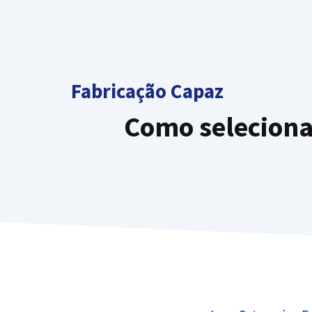
Ir
para
o
conteúdo
Fabricação Capaz
Como selecionar