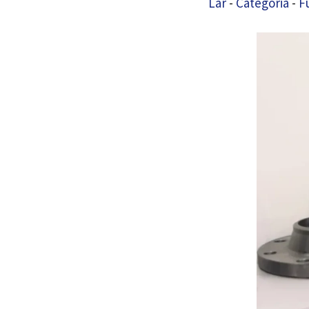
Lar
-
Categoria
-
F