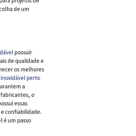
para projetos de
scolha de um
idável
possuir
ais de qualidade e
rnecer os melhores
inoxidável perto
 garantem a
fabricantes, o
ossui essas
e confiabilidade.
el é um passo