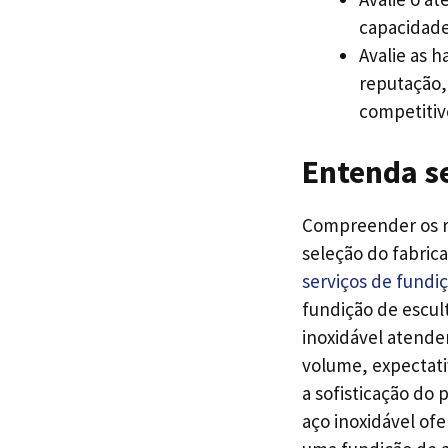
capacidade 
Avalie as 
reputação,
competitivo
Entenda se
Compreender os re
seleção do fabric
serviços de fundiç
fundição de escul
inoxidável atender
volume, expectati
a sofisticação do
aço inoxidável of