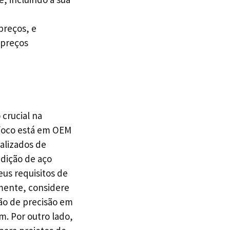
preços, e
 preços
crucial na
u foco está em OEM
alizados de
ndição de aço
eus requisitos de
lmente, considere
ção de precisão em
. Por outro lado,