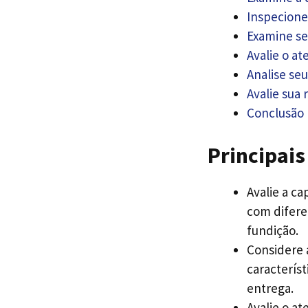
Inspecione
Examine se
Avalie o a
Analise se
Avalie sua
Conclusão
Principais
Avalie a c
com difere
fundição.
Considere a
caracterís
entrega.
Avalie o at