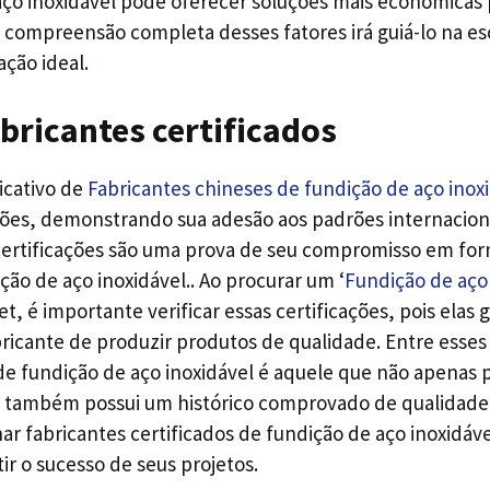
ço inoxidável pode oferecer soluções mais econômicas 
 compreensão completa desses fatores irá guiá-lo na e
ação ideal.
bricantes certificados
icativo de
Fabricantes chineses de fundição de aço inox
ações, demonstrando sua adesão aos padrões internacion
certificações são uma prova de seu compromisso em fo
ão de aço inoxidável.. Ao procurar um ‘
Fundição de aço 
net, é importante verificar essas certificações, pois elas
ricante de produzir produtos de qualidade. Entre esses 
e fundição de aço inoxidável é aquele que não apenas p
s também possui um histórico comprovado de qualidade 
ar fabricantes certificados de fundição de aço inoxidáv
tir o sucesso de seus projetos.