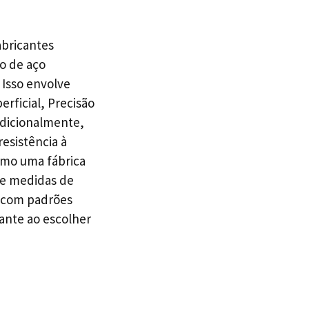
abricantes
o de aço
 Isso envolve
rficial, Precisão
Adicionalmente,
esistência à
como uma fábrica
de medidas de
o com padrões
ante ao escolher