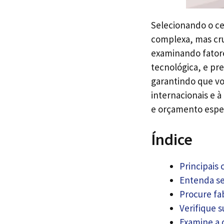
Selecionando o c
complexa, mas cru
examinando fator
tecnológica, e pr
garantindo que vo
internacionais e 
e orçamento espec
Índice
Principais
Entenda se
Procure fa
Verifique 
Examine a 