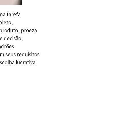
ma tarefa
pleto,
produto, proeza
e decisão,
adrões
m seus requisitos
colha lucrativa.