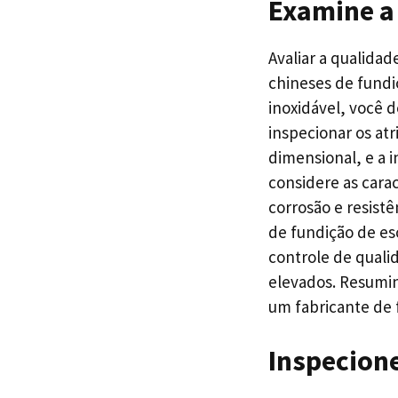
Examine a
Avaliar a qualidad
chineses de fundi
inoxidável, você 
inspecionar os at
dimensional, e a 
considere as cara
corrosão e resist
de fundição de es
controle de quali
elevados. Resumin
um fabricante de 
Inspecion