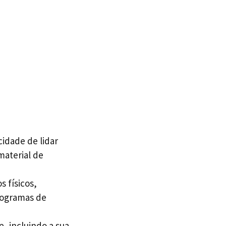
cidade de lidar
material de
s físicos,
nogramas de
e, incluindo a sua