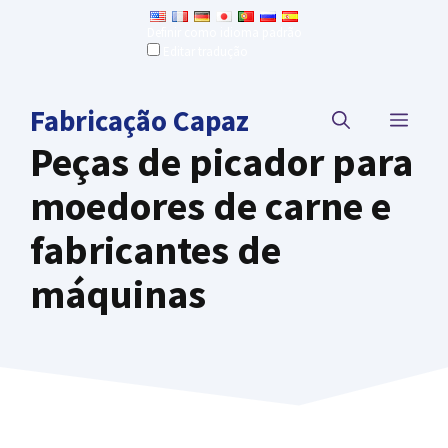
Ir
Definir como idioma padrão
para
Editar tradução
o
conteúdo
Fabricação Capaz
CARD
Peças de picador para
moedores de carne e
fabricantes de
máquinas